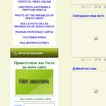
CRISTO EL VÍDEO ONLINE
3025
0
СМОТРЕТЬ КАРТИНКИ К
ПРИТЧАМ ХРИСТА
PHOTO OF THE PARABLES OF
Заблудшая овца фото
JESUS CHRIST
VEA LA FOTO DE LAS
PARÁBOLAS DE JESUS CRISTO
РАЗНЫЕ ПОЛЕЗНЫЕ САЙТЫ
15.11.2011
ГОСТЕВАЯ КНИГА
FAQ (ВОПРОС/ОТВЕТ)
Вход-авторизация
3208
0
Приветствую
вас
Гость
на моем сайте
Добрый пастырь
04.12.2010
Вы теперь на моем сайте
|логин|: