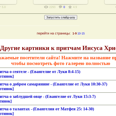
5.0
2293
0
4.9
____________________________________________________
перейти на страницы:
1-9
10-15
Другие картинки к притчам Иисуса Хри
ажаемые посетители сайта! Нажмите на название п
чтобы посмотреть фото галерею полностью
тча о сеятеле - (Евангелие от Луки 8:4-15)
ртинок]
тча о добром самарянине - (Евангелие от Луки 10:30-37)
ртинок]
тча о заблудшей овце - (Евангелие от Луки 15:3-7)
тинок]
тча о талантах -
(
Евангелия от Матфея
25: 14-30)
ртинок]