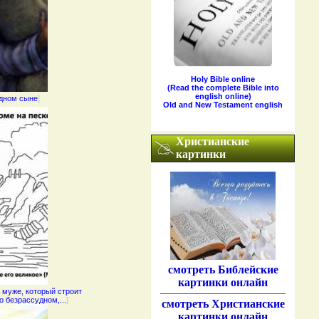
Holy Bible online
(Read the complete Bible into
english online)
удном сыне
]
Old and New Testament english
Христианские
картинки
cмотреть Библейские
картинки онлайн
 муже, который строит
о безрассудном,...
]
cмотреть Христианские
картинки онлайн