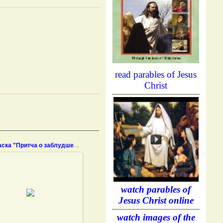
read parables of Jesus
Christ
Раскраска "Притча о заблудшей овце"
18.11.2011
watch parables of
Jesus Christ online
watch images of the