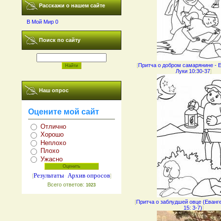
Расскажи о нашем сайте
В Мой Мир
0
Поиск по сайту
[
Притча о добром самарянине - Е
Луки 10:30-37
]
Наш опрос
Оцените мой сайт
Отлично
Хорошо
Неплохо
Плохо
Ужасно
Результаты
Архив опросов
[
·
]
Всего ответов:
1023
[
Притча о заблудшей овце (Еванге
15: 3-7)
]