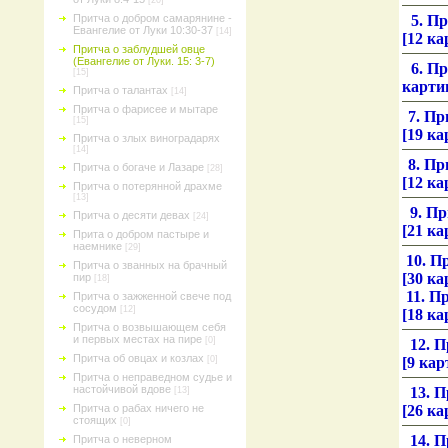
[20]
5. П
Притча о добром самарянине -
Евангелие от Луки 10:30-37
[14]
[12 ка
Притча о заблудшей овце
(Евангелие от Луки. 15: 3-7)
6. П
[15]
карти
Притча о талантах
[14]
Притча о фарисее и мытаре
7. Пр
[15]
[19 ка
Притча о злых виноградарях
[14]
8. Пр
Притча о богаче и Лазаре
[28]
[12 ка
Притча о потерянной драхме
[13]
9. При
Притча о десяти девах
[24]
[21 ка
Прита о добром пастыре и
наемнике
[29]
10. П
Притча о званных на брачный
[30 ка
пир
[18]
11. П
Притча о зажженной свече под
сосудом
[12]
[18 ка
Притча о возвышающем себя
и первых местах на пире
[0]
12. Пр
Притча об овцах и козлах
[9 кар
[0]
Притча о неправедном судье и
настойчивой вдове
13. П
[13]
[26 ка
Притча о рабах ничего не
стоящих
[0]
14. П
Притча о неверном