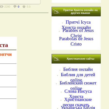
2280
0
5.0
Притчи Христа онлайн на
других языках
Притчі Ісуса
Христа онлайн
Parables of Jesus
Christ
Parabolas de Jesus
Cristo
ста
ритчи
Христианские сайты
Библия онлайн
Библия для детей
online
Библейский сюжет
online
Слова Иисуса
Христа
Христианские
песни скачать
Українська Біблія