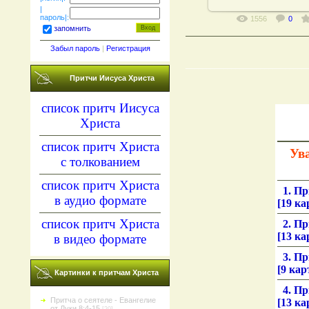
|
пароль|:
1556
0
запомнить
Забыл пароль
|
Регистрация
_____________________________
Притчи Иисуса Христа
список притч Иисуса
Христа
список притч Христа
Ув
с толкованием
список притч Христа
1. При
в аудио формате
[19 ка
список притч Христа
2. При
[13 ка
в видео формате
3. При
[9 кар
Картинки к притчам Христа
4. При
Притча о сеятеле - Евангелие
[13 ка
от Луки 8:4-15