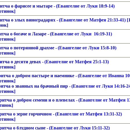
ритча о фарисее и мытаре -
(
Евангелие от Луки 18
:9-14)
ртинок]
ритча о злых виноградарях -
(
Евангелие от Матфея 21
:33-41)
[
нок]
итча о богаче и Лазаре -
(
Евангелие от Луки 16
:19-31)
ртинок]
итча о потерянной драхме -
(
Евангелие от Луки 15
:8-10)
ртинок]
тча о десяти девах -
(
Евангелие от Матфея 25
:1-13)
ртинок]
ритча о добром пастыре и наемнике -
(
Евангелие от Иоанна 10
ртинок]
ритча о званных на брачный пир -
(
Евангелие от Луки 14
:16-2
ртинок]
итча о добром семени и о плевелах -
(
Евангелие от Матфея 1
тинок]
ритча о зерне горчичном -
(
Евангелие от Матфея 13
:31-32)
ртинок]
ритча о блудном сыне -
(
Евангелие от Луки 15
:11-32)