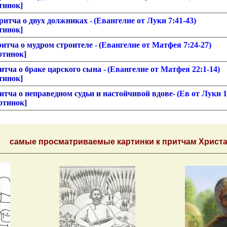
тинок]
ритча о двух должниках -
(
Евангелие от Луки 7
:41-43)
тинок]
итча о мудром строителе -
(
Евангелие от Матфея 7
:24-27)
ртинок]
итча о браке царского сына -
(
Евангелие от Матфея 22
:1-14)
тинок]
итча о неправедном судьи и настойчивой вдове-
(
Ев от Луки 1
ртинок]
самые просматриваемые картинки к притчам Христ