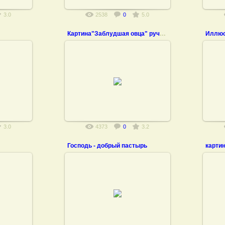
3.0
2538
0
5.0
Картина"Заблудшая овца" ручная работа, вышивка
15.11.2011
3.0
4373
0
3.2
Господь - добрый пастырь
04.12.2010