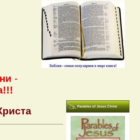
зни
-
!!!
Parables of Jesus Christ
Христа