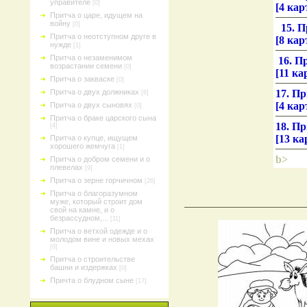
управителе
[0]
[4 кар
Притча о царе, идущем на
войну
[0]
15. П
Притча о неотступном друге в
[8 кар
нужде
[1]
Притча о незаменимом
16. Пр
возрастании семени
[0]
[11 ка
Притча о закваске
[0]
17. Пр
Притча о двух должниках
[8]
[4 кар
Притча о двух сыновях
[0]
Притча о браке царского сына
18. Пр
[4]
[13 ка
Притча о купце, ищущем
хорошего жемчуга
[1]
b>
Притча о добром семени и о
плевелах
[9]
Притча о зерне горчичном
[26]
Притча о благоразумном
муже, который строит дом
свой на камне, и о
безрассудном,...
[11]
Притча о ветхой одежде и о
молодом вине и новых мехах
[0]
Притча о строительстве
башни и издержках
[0]
Причта о блудном сыне
[17]