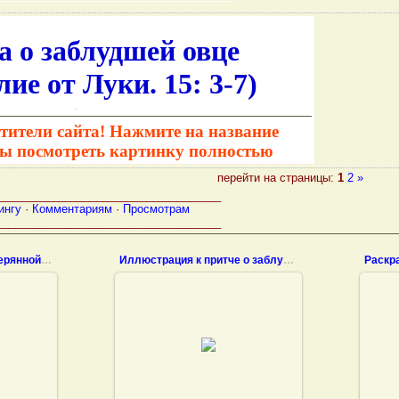
 о заблудшей овце
ие от Луки. 15: 3-7)
.
тители сайта! Нажмите на название
бы посмотреть картинку полностью
перейти на страницы:
1
2
»
____________________________________
ингу
·
Комментариям
·
Просмотрам
____________________________________
известная притча о потерянной овце
Иллюстрация к притче о заблудшей овце. акварель
20.11.2011