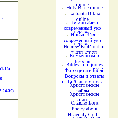
online
Holy Bible online
La Santa Biblia
13
online
Ветхий Завет
современный укр
перевод
Новый Завет
современный укр
перевод
Hebrew Bible online
- הקודש התנ"ך
Коммунизм и
Библия
Bibles foto quotes
:1-16)
Фото цитати Біблії
Вопросы и ответы
4)
из Библии в стихах
Христианские
файлы
3
:24-30)
Христианские
книги
Славлю Бога
Poetry about
Heavenly God
Поэзия о Боге