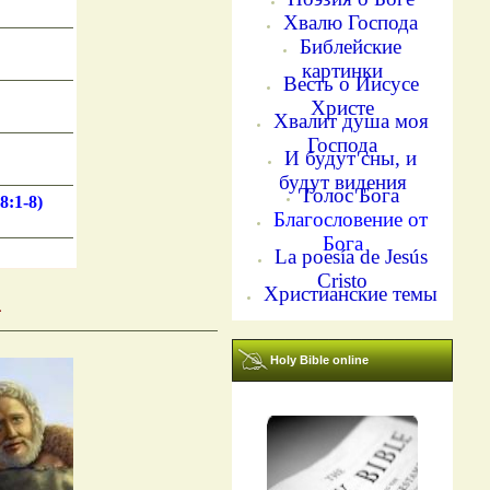
Хвалю Господа
Библейские
картинки
Весть о Иисусе
Христе
Хвалит душа моя
Господа
И будут сны, и
будут видения
Голос Бога
8
:1-8)
Благословение от
Бога
La poesía de Jesús
Cristo
Христианские темы
а
Holy Bible online