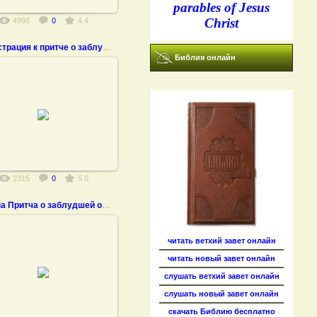
parables of Jesus
Christ
4998
0
4.4
Иллюстрация к притче о заблудшей овце
Библия онлайн
15.11.2011
2315
0
5.0
картина Притча о заблудшей овце
читать ветхий завет онлайн
читать новый завет онлайн
04.12.2010
слушать ветхий завет онлайн
слушать новый завет онлайн
скачать Библию бесплатно