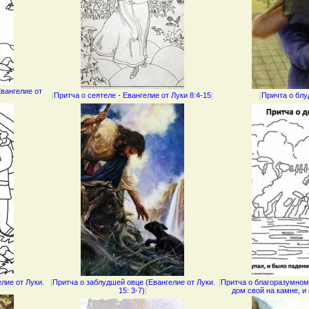
вангелие от
[
Притча о сеятеле - Евангелие от Луки 8:4-15
]
[
Причта о бл
лие от Луки.
[
Притча о заблудшей овце (Евангелие от Луки.
[
Притча о благоразумном
15: 3-7)
]
дом свой на камне, и 